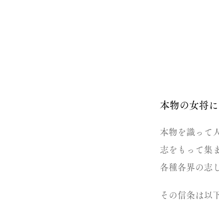
逸流女将
本物の女将に
本物を識って
志をもって集ま
各種各界の志し
その信条は以下