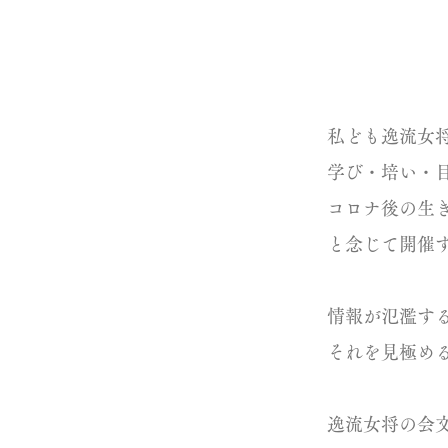
逸流女将
私ども逸流女
学び・培い・
コロナ後の生
と念じて開催
情報が氾濫する
それを見極める
逸流女将の会