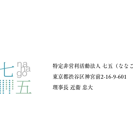
の会文化講座事務局
特定非営利活動法人 七五（なな
東京都渋谷区神宮前2-16-9-601
​理事長 近衞 忠大